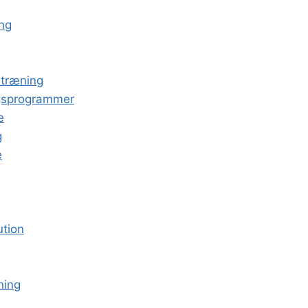
ing
 træning
ingsprogrammer
e
g
e
ution
ning