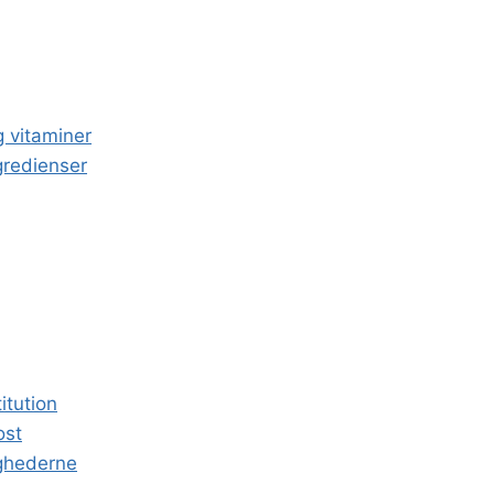
g vitaminer
gredienser
itution
ost
ighederne