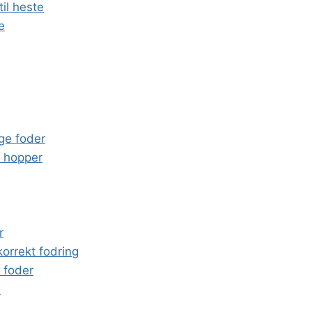
il heste
e
ge foder
 hopper
r
orrekt fodring
 foder
a