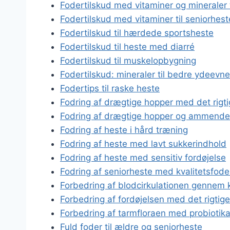
Fodertilskud med vitaminer og mineraler t
Fodertilskud med vitaminer til seniorhest
Fodertilskud til hærdede sportsheste
Fodertilskud til heste med diarré
Fodertilskud til muskelopbygning
Fodertilskud: mineraler til bedre ydeevne
Fodertips til raske heste
Fodring af drægtige hopper med det rigti
Fodring af drægtige hopper og ammende
Fodring af heste i hård træning
Fodring af heste med lavt sukkerindhold
Fodring af heste med sensitiv fordøjelse
Fodring af seniorheste med kvalitetsfode
Forbedring af blodcirkulationen gennem k
Forbedring af fordøjelsen med det rigtige
Forbedring af tarmfloraen med probiotik
Fuld foder til ældre og seniorheste