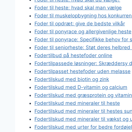
Foder til heste: hvad skal man vælge
Foder til muskelopbygning hos konkurre
Foder til opdræt: give de bedste vilkår
Foder til ponyrace og allergivenlige heste
Foder til ponyrace: Specifikke behov for 
Foder til seniorheste: Støt deres helbred 
Fodertilbud på hestefoder online
Fodertilpassede løsninger: Skræddersy di
Fodertilpasset hestefoder uden melasse
Fodertilskud med biotin og zink
Fodertilskud med D-vitamin og calcium
Fodertilskud med græsprotein og vitamin
Fodertilskud med mineraler til heste
Fodertilskud med mineraler til hestes s
Fodertilskud med mineraler til vækst og u
Fodertilskud med urter for bedre fordøje