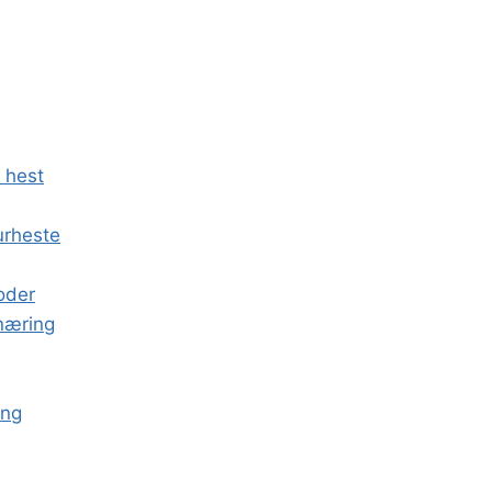
n hest
urheste
oder
rnæring
ing