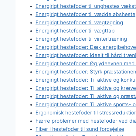
Energirigt hestefoder til unghestes vækst
Energirigt hestefoder til væddeløbsheste
Energirigt hestefoder til vægtøgning
Energirigt hestefoder til vægttab
Energirigt hestefoder til vintertræning
Energirigt hestefoder: Dæk energibehove
Energirigt hestefoder: ideelt til hård træn
Energirigt hestefoder: Øg ydeevnen med 
Energirigt hestefoder: Styrk præstatione
Energirigt hestefoder: Til aktive og konk
Energirigt hestefoder: Til aktive og kræ
Energirigt hestefoder: Til aktive og præ
Energirigt hestefoder: Til aktive sports-
Ergonomisk hestefoder til stressreduktio
Færre problemer med hestefoder ved dia
Fiber i hestefoder til sund fordøjelse