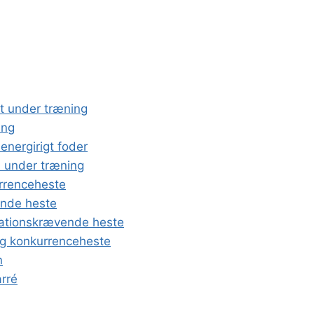
t under træning
ing
energirigt foder
n under træning
urrenceheste
vende heste
stationskrævende heste
 og konkurrenceheste
n
rré