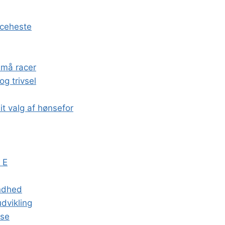
nceheste
små racer
og trivsel
t valg af hønsefor
 E
undhed
dvikling
lse