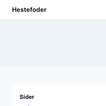
Fortsæt
Hestefoder
til
indhold
Sider