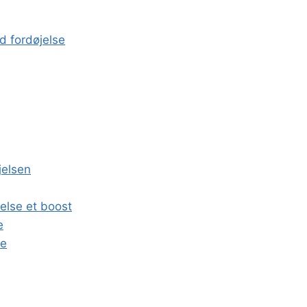
d fordøjelse
jelsen
jelse et boost
e
se